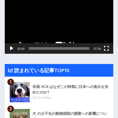
画
プ
レ
ー
ヤ
ー
00:00
07:29
読まれている記事TOP10
1
米国 VCA はなぜこの時期に日本への進出を決
めたのか?
10210 views
2
犬 の少子化の動物病院の開業への影響につい