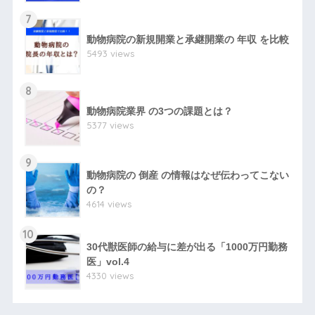
7
動物病院の新規開業と承継開業の 年収 を比較
5493 views
8
動物病院業界 の3つの課題とは？
5377 views
9
動物病院の 倒産 の情報はなぜ伝わってこない
の？
4614 views
10
30代獣医師の給与に差が出る「1000万円勤務
医」vol.4
4330 views