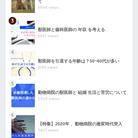
て
6996 views
3
獣医師と歯科医師の 年収 を考える
6367 views
4
獣医師を引退する年齢は？50~60代が多い
6134 views
5
動物病院の獣医師と 結婚 生活と苦労について
5900 views
6
【特集】2020年 、動物病院の激変時代突入
5821 views