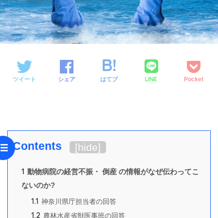
LINE
ツイート
シェア
はてブ
Pocket
Contents
[
hide
]
1
動物病院の経営不振・ 倒産 の情報がなぜ伝わってこ
ないのか?
1.1
神奈川県庁担当者の回答
1.2
農林水産省獣医事班の回答