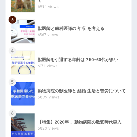
て
6994 views
3
獣医師と歯科医師の 年収 を考える
6367 views
4
獣医師を引退する年齢は？50~60代が多い
6134 views
5
動物病院の獣医師と 結婚 生活と苦労について
5899 views
6
【特集】2020年 、動物病院の激変時代突入
5820 views