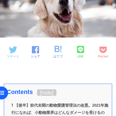
LINE
ツイート
シェア
はてブ
Pocket
Contents
[
hide
]
1
【後半】前代未聞の動物愛護管理法の改悪。2021年施
行になれば、小動物業界はどんなダメージを受けるの