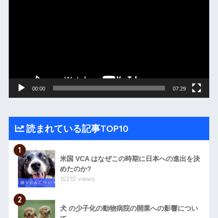
画
プ
レ
ー
ヤ
ー
00:00
07:29
読まれている記事TOP10
1
米国 VCA はなぜこの時期に日本への進出を決
めたのか?
10210 views
2
犬 の少子化の動物病院の開業への影響につい