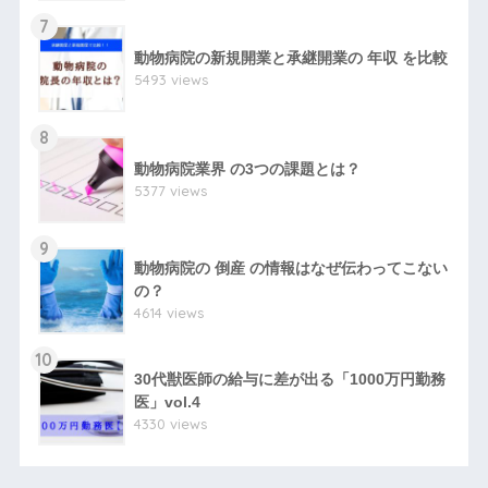
7
動物病院の新規開業と承継開業の 年収 を比較
5493 views
8
動物病院業界 の3つの課題とは？
5377 views
9
動物病院の 倒産 の情報はなぜ伝わってこない
の？
4614 views
10
30代獣医師の給与に差が出る「1000万円勤務
医」vol.4
4330 views