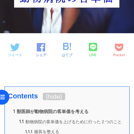
LINE
ツイート
シェア
はてブ
Pocket
Contents
[
hide
]
1
獣医師が動物病院の客単価を考える
1.1
動物病院の客単価を上げるために行った２つのこと
1.1.1
服装を整える