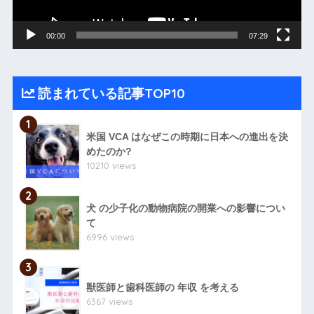
ー
00:00
07:29
読まれている記事TOP10
1
米国 VCA はなぜこの時期に日本への進出を決
めたのか?
10210 views
2
犬 の少子化の動物病院の開業への影響につい
て
6996 views
3
獣医師と歯科医師の 年収 を考える
6367 views