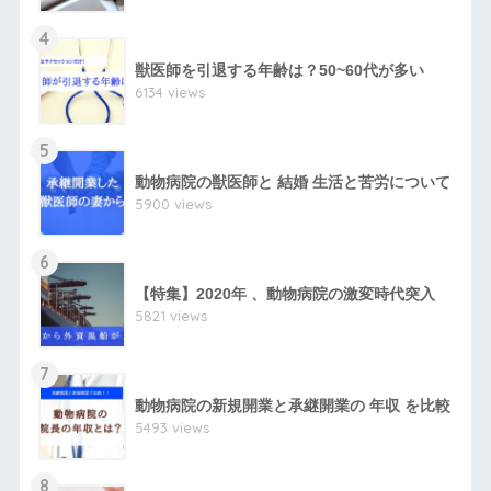
4
獣医師を引退する年齢は？50~60代が多い
6134 views
5
動物病院の獣医師と 結婚 生活と苦労について
5900 views
6
【特集】2020年 、動物病院の激変時代突入
5821 views
7
動物病院の新規開業と承継開業の 年収 を比較
5493 views
8