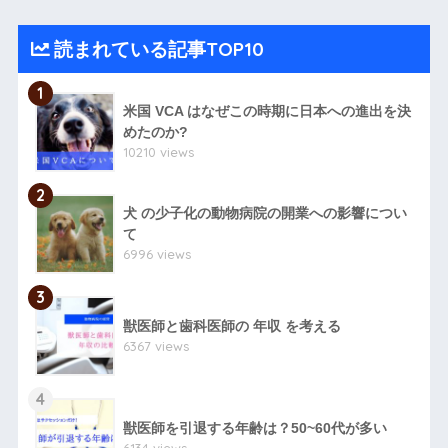
読まれている記事TOP10
1
米国 VCA はなぜこの時期に日本への進出を決
めたのか?
10210 views
2
犬 の少子化の動物病院の開業への影響につい
て
6996 views
3
獣医師と歯科医師の 年収 を考える
6367 views
4
獣医師を引退する年齢は？50~60代が多い
6134 views