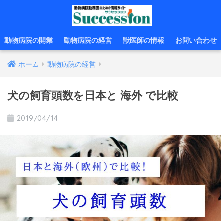
動物病院の開業
動物病院の経営
獣医師の情報
お問い合わせ
ホーム
動物病院の経営
犬の飼育頭数を日本と 海外 で比較
2019/04/14