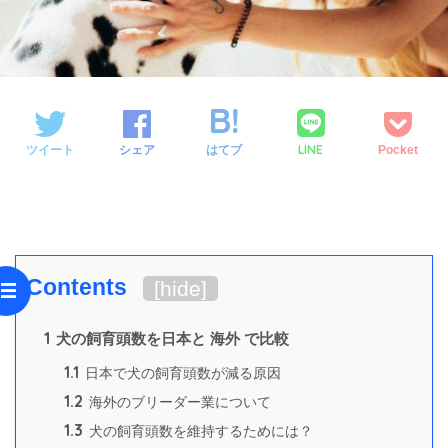
LINE
ツイート
シェア
はてブ
Pocket
Contents
[
hide
]
1
犬の飼育頭数を日本と 海外 で比較
1.1
日本で犬の飼育頭数が減る原因
1.2
海外のブリーダー業について
1.3
犬の飼育頭数を維持するためには？