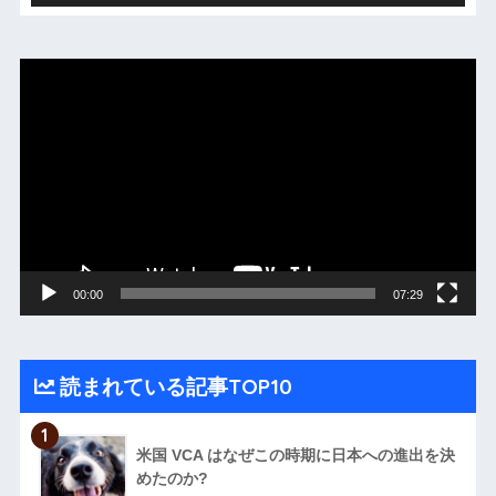
動
画
プ
レ
ー
ヤ
ー
00:00
07:29
読まれている記事TOP10
1
米国 VCA はなぜこの時期に日本への進出を決
めたのか?