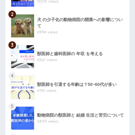
10210 views
2
犬 の少子化の動物病院の開業への影響につい
て
6994 views
3
獣医師と歯科医師の 年収 を考える
6367 views
4
獣医師を引退する年齢は？50~60代が多い
6134 views
5
動物病院の獣医師と 結婚 生活と苦労について
5899 views