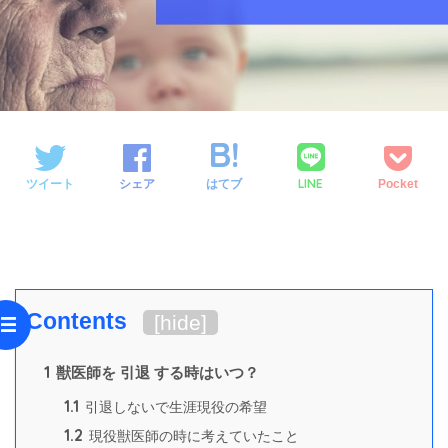
LINE
ツイート
シェア
はてブ
Pocket
Contents
[
hide
]
1
獣医師を 引退 する時はいつ？
1.1
引退しないで生涯現役の希望
1.2
現役獣医師の時に考えていたこと