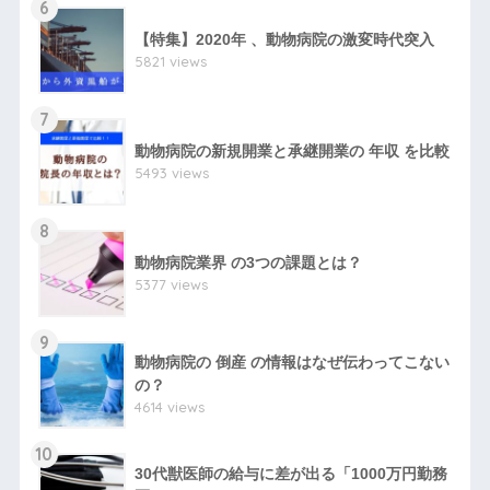
6
【特集】2020年 、動物病院の激変時代突入
5821 views
7
動物病院の新規開業と承継開業の 年収 を比較
5493 views
8
動物病院業界 の3つの課題とは？
5377 views
9
動物病院の 倒産 の情報はなぜ伝わってこない
の？
4614 views
10
30代獣医師の給与に差が出る「1000万円勤務