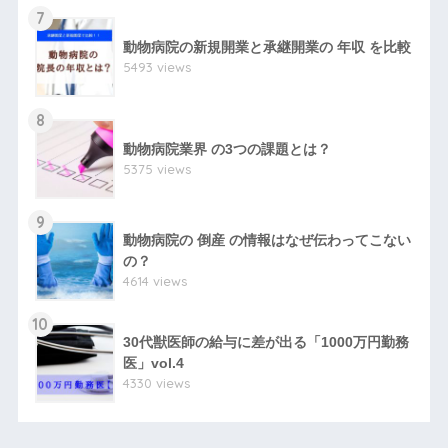
7
動物病院の新規開業と承継開業の 年収 を比較
5493 views
8
動物病院業界 の3つの課題とは？
5375 views
9
動物病院の 倒産 の情報はなぜ伝わってこない
の？
4614 views
10
30代獣医師の給与に差が出る「1000万円勤務
医」vol.4
4330 views