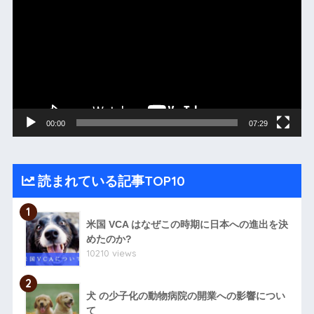
画
プ
レ
ー
ヤ
ー
00:00
07:29
読まれている記事TOP10
1
米国 VCA はなぜこの時期に日本への進出を決
めたのか?
10210 views
2
犬 の少子化の動物病院の開業への影響につい
て