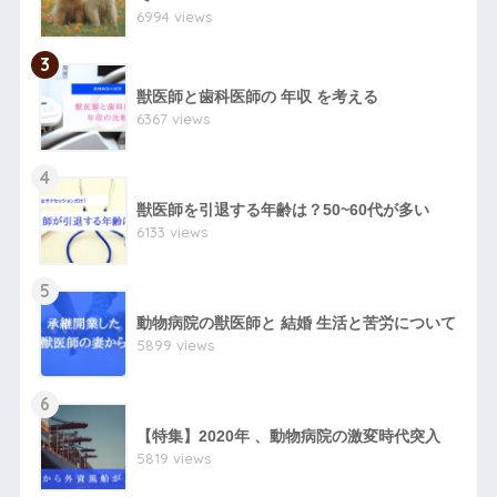
6994 views
3
獣医師と歯科医師の 年収 を考える
6367 views
4
獣医師を引退する年齢は？50~60代が多い
6133 views
5
動物病院の獣医師と 結婚 生活と苦労について
5899 views
6
【特集】2020年 、動物病院の激変時代突入
5819 views